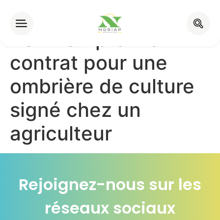
Partenariat Noriap –
TSE : Un premier
contrat pour une
ombrière de culture
signé chez un
agriculteur
Rejoignez-nous sur les
réseaux sociaux