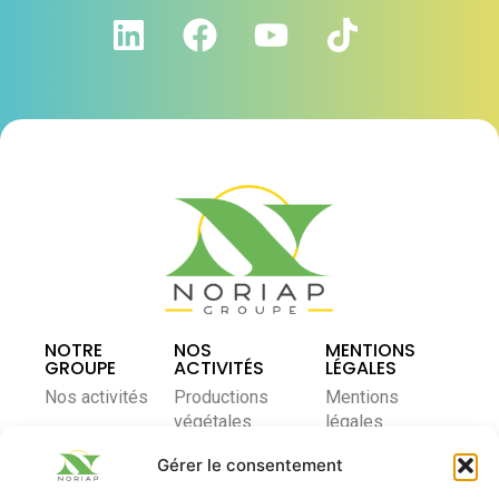
NOTRE
NOS
MENTIONS
GROUPE
ACTIVITÉS
LÉGALES
Nos activités
Productions
Mentions
végétales
légales
Notre modèle
coopératif
Élevage et
Politique de
Gérer le consentement
nutrition
confidentialité