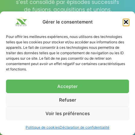
s’est consolidé par épisodes successifs
de fusions, acquisitions et unions.
Gérer le consentement
Pour offrir les meilleures expériences, nous utilisons des technologies
telles que les cookies pour stocker et/ou accéder aux informations des
appareils. Le fait de consentir à ces technologies nous permettra de
traiter des données telles que le comportement de navigation ou les ID
uniques sur ce site. Le fait de ne pas consentir ou de retirer son
1991 - NOR
consentement peut avoir un effet négatif sur certaines caractéristiques
1966 - UCA
et fonctions.
AGRO
2016 -
2020 -
2000 -
1990 -
Création de l'Union 
2012 - YSE
SOMAT
Cocorette
Accepter
Coopérativ
Fusion
Création de la
Coopératives Agrico
2002 - GRA
2009 -
coopérative NOR
de Picardie
CANEPI et
AGRO-
Création d'YSEO,
1933 - Réveil
2012 -
Création de SOMAT
2018 -
2006 -
Refuser
Prise de participati
SA
AGRO (76), par la
NOVIAL
distributeur de
réseau de
PICARDIE
AGRO-
Agricole de
dans le capital de
Semences
Adhésion d
fusion de la CAPEN, 
Coopérativ
produits, services e
concessionnaires d
Voir les préférences
Cocorette
Fusion des activité
Création de NOVIA
CARD et la CARY -
PICARDIE
Picardie
Fourragère
conseils aux éleveu
LA FLANDR
NORIAP
matériels agricole
Fusion du RAP et d
négoces (VANNOOT
(fusion des activité
Création de l'union
de Picardi
Politique de cookies
Déclaration de confidentialité
l'UCAP et création 
2013 -
LECLERCQ, GARRET
Fusion de la
Création du Réveil
d'EVIALIS NORD et
NORIAP entre NOR
Adhésion de la
Fusion des