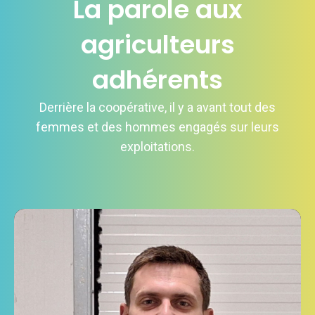
La parole aux
agriculteurs
adhérents
Derrière la coopérative, il y a avant tout des
femmes et des hommes engagés sur leurs
exploitations.