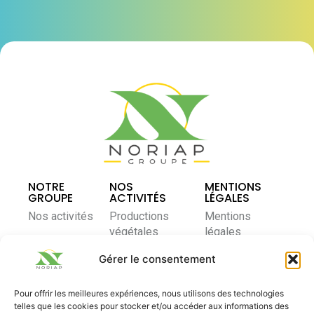
NOTRE
NOS
MENTIONS
GROUPE
ACTIVITÉS
LÉGALES
Nos activités
Productions
Mentions
végétales
légales
Notre modèle
coopératif
Élevage et
Politique de
Gérer le consentement
nutrition
confidentialité
Nos actualités
animale
Pour offrir les meilleures expériences, nous utilisons des technologies
Contactez-
Nous rejoindre
telles que les cookies pour stocker et/ou accéder aux informations des
Distribution
nous