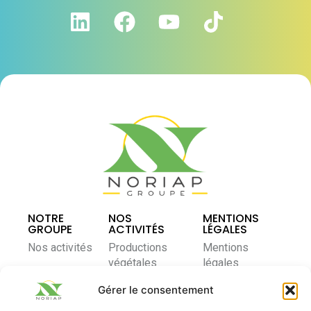
NOTRE
NOS
MENTIONS
GROUPE
ACTIVITÉS
LÉGALES
Nos activités
Productions
Mentions
végétales
légales
Notre modèle
coopératif
Élevage et
Politique de
Gérer le consentement
nutrition
confidentialité