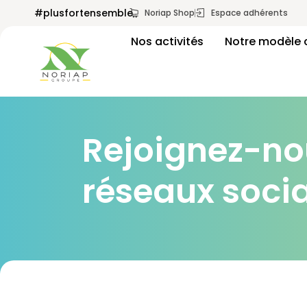
Après Vivescia, N
#plusfortensemble
Noriap Shop
Espace adhérents
Nos activités
Notre modèle 
Transitions d’agri
Rejoignez-nou
réseaux soci