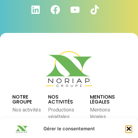
NOTRE
NOS
MENTIONS
GROUPE
ACTIVITÉS
LÉGALES
Nos activités
Productions
Mentions
végétales
légales
Notre modèle
coopératif
Élevage et
Politique de
Gérer le consentement
nutrition
confidentialité