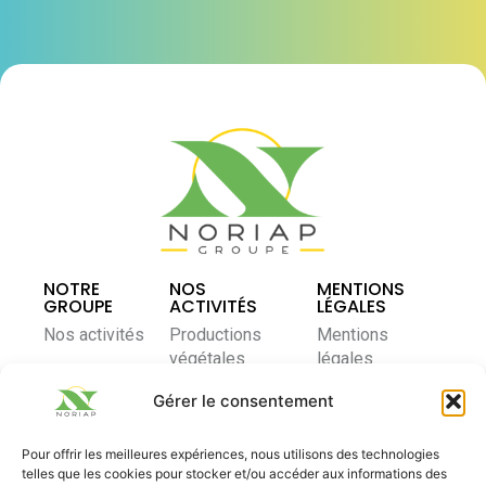
NOTRE
NOS
MENTIONS
GROUPE
ACTIVITÉS
LÉGALES
Nos activités
Productions
Mentions
végétales
légales
Notre modèle
coopératif
Élevage et
Politique de
Gérer le consentement
nutrition
confidentialité
Nos actualités
animale
Pour offrir les meilleures expériences, nous utilisons des technologies
Contactez-
Nous rejoindre
telles que les cookies pour stocker et/ou accéder aux informations des
Distribution
nous