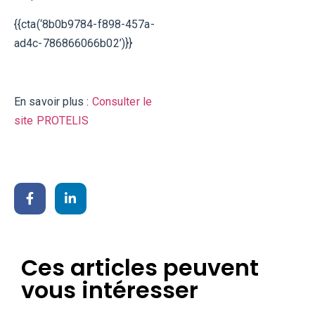
{{cta(‘8b0b9784-f898-457a-
ad4c-786866066b02’)}}
En savoir plus :
Consulter le
site PROTELIS
Ces articles peuvent
vous intéresser