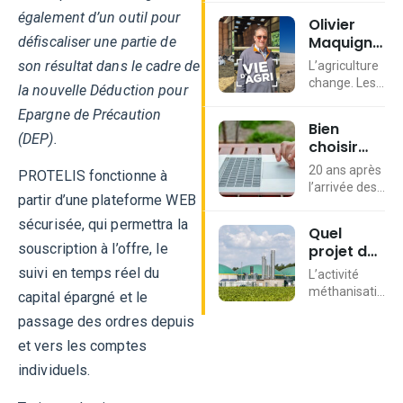
pour l’été
une distillerie
coopérative
également d’un outil pour
Olivier
2026
artisanale.
Noriap
Maquigny
défiscaliser une partie de
Depuis 2015,
recrute plus
: se
il produit du
de 300
son résultat dans le cadre de
L’agriculture
diversifier
single malt
saisonniers
change. Les
la nouvelle Déduction pour
avec la
whisky en
dans ses
agriculteurs
méthanisati
Epargne de Précaution
utilisant en
silos situés
aussi. À
Bien
exclusivité
dans les
Martaigneville,
(DEP).
choisir
l’orge maltée
Hauts-de-
dans la
son
et cultivée
France et en
Somme,
20 ans après
PROTELIS fonctionne à
logiciel de
sur
Seine-
Olivier
l’arrivée des
gestion
l’exploitation.
partir d’une plateforme WEB
Maritime.
Maquigny
premiers
Ce sont 30
parcellaire
Chaque été,
adapte son
logiciels, les
sécurisée, qui permettra la
Quel
hectares qu’il
ces jobs
exploitation
nouvelles
souscription à l’offre, le
projet de
implante
d’été
depuis près
technologies
méthanisati
chaque
agricoles
de 30 ans.
suivi en temps réel du
ont permis
L’activité
année pour
est fait
permettent
Face aux
d'accroître
méthanisation
capital épargné et le
la production
pour vous
de renforcer
crises et aux
considérableme
regroupe
de spiritueux.
les équipes
?
passage des ordres depuis
enjeux
le potentiel
différents
En parallèle, il
durant l’une
économiques,
des logiciels
types d’outils,
et vers les comptes
continue de
des périodes
il a
de gestion
de modèles
individuels.
développer
les plus
abandonné
parcellaire.
économiques,
son
importantes
l’élevage
Le problème
de