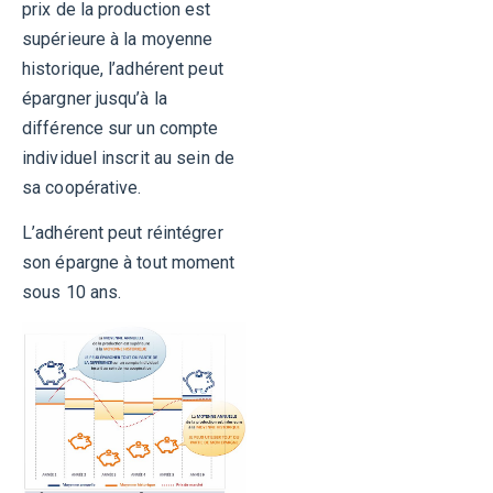
prix de la production est
difficilement
exploitables.
supérieure à la moyenne
Un projet
historique, l’adhérent peut
technique,
épargner jusqu’à la
soutenu par
Noriap, qui
différence sur un compte
combine
individuel inscrit au sein de
performance
économique,
sa coopérative.
énergie
renouvelable
L’adhérent peut réintégrer
et
son épargne à tout moment
transmission
à la jeune
sous 10 ans.
génération.