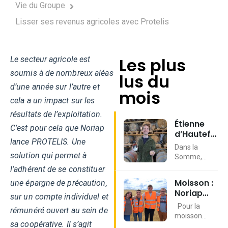
Vie du Groupe
Lisser ses revenus agricoles avec Protelis
Les plus
Le secteur agricole est
soumis à de nombreux aléas
lus du
d’une année sur l’autre et
mois
cela a un impact sur les
résultats de l’exploitation.
Étienne
C’est pour cela que Noriap
d’Hautefeuill
lance PROTELIS. Une
: de l’orge
Dans la
au whisky
solution qui permet à
Somme,
Étienne
l’adhérent de se constituer
d’Hautefeuille
Moisson :
une épargne de précaution,
s’est appuyé
Noriap
sur son
sur un compte individuel et
recrute
exploitation
Pour la
rémunéré ouvert au sein de
des
céréalière
moisson
saisonniers
sa coopérative. Il s’agit
pour créer
2026, la