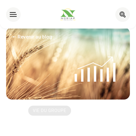
🠔 Revenir au blog
VIE DU GROUPE
7 novembre 2019
Lisser ses revenus agricoles avec
Protelis